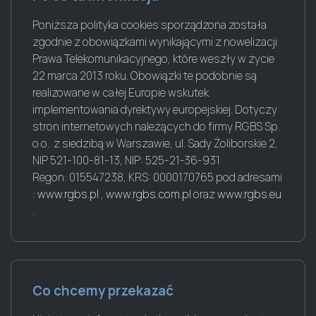
Poniższa polityka cookies sporządzona została
zgodnie z obowiązkami wynikającymi z nowelizacji
Prawa Telekomunikacyjnego, które weszły w życie
22 marca 2013 roku. Obowiązki te podobnie są
realizowane w całej Europie wskutek
implementowania dyrektywy europejskiej. Dotyczy
stron internetowych należących do firmy RGBS Sp.
o.o. z siedzibą w Warszawie, ul. Sady Żoliborskie 2,
NIP 521-100-81-13, NIP: 525-21-36-931
Regon: 015547238, KRS: 0000170765 pod adresami
:
www.rgbs.pl
,
www.rgbs.com.pl
oraz
www.rgbs.eu
.
Co chcemy przekazać